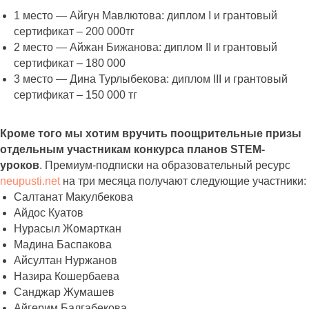
1 место — Айгун Мавлютова: диплом I и грантовый
сертификат – 200 000тг
2 место — Айжан Бижанова: диплом II и грантовый
сертификат – 180 000
3 место — Дина Турлыбекова: диплом III и грантовый
сертификат – 150 000 тг
Кроме того мы хотим вручить поощрительные призы
отдельным участникам конкурса планов STEM-
уроков
. Премиум-подписки на образовательный ресурс
neupusti.net
на три месяца получают следующие участники:
Салтанат Макулбекова
Айдос Куатов
Нурасыл Жомарткан
Мадина Баспакова
Айсултан Нуржанов
Назира Кошербаева
Санджар Жумашев
Айгерим Балгабекова