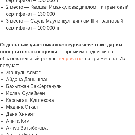
сертификат – 150 000тг
2 место — Камшат Иманкулова: диплом II и грантовый
сертификат – 130 000
3 место — Сауле Мауленкул: диплом III и грантовый
сертификат – 100 000 тг
Отдельным участникам конкурса эссе тоже дарим
поощрительные призы
— премиум-подписки на
образовательный ресурс
neupusti.net
на три месяца. Их
получат:
Жангуль Алмас
Айдана Данышпан
Бахытжан Бакбергенулы
Ислам Сулеймен
Карлыгаш Куштекова
Мадина Откел
Дана Хинаят
Анита Ким
Акнур Затыбекова
Айдана Болат